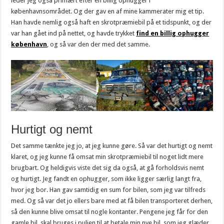
leder jeg også primært efter en billig ophugger i
københavnsområdet. Og der gav en af mine kammerater mig et tip.
Han havde nemlig også haft en skrotpræmiebil på et tidspunkt, og der
var han gået ind på nettet, og havde trykket
find en billig ophugger
københavn
, og så var den der med det samme.
Hurtigt og nemt
Det samme tænkte jeg jo, at jeg kunne gøre. Så var det hurtigt og nemt
klaret, og jeg kunne få omsat min skrotpræmiebil til noget lidt mere
brugbart. Og heldigvis viste det sig da også, at gå forholdsvis nemt
og hurtigt. Jeg fandt en ophugger, som ikke ligger særlig langt fra,
hvor jeg bor. Han gav samtidig en sum for bilen, som jeg var tilfreds
med. Og så var det jo ellers bare med at få bilen transporteret derhen,
så den kunne blive omsat til nogle kontanter. Pengene jeg får for den
gamle bil, skal bruges i puljen til at betale min nye bil, som jeg glæder