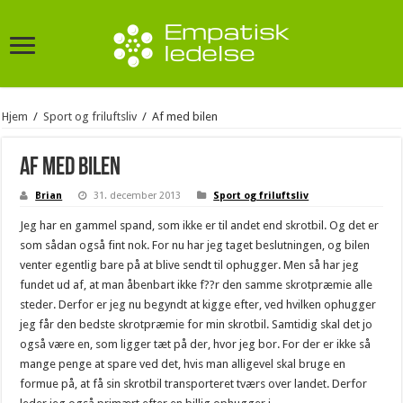
Hjem
/
Sport og friluftsliv
/
Af med bilen
Af med bilen
Brian
31. december 2013
Sport og friluftsliv
Jeg har en gammel spand, som ikke er til andet end skrotbil. Og det er
som sådan også fint nok. For nu har jeg taget beslutningen, og bilen
venter egentlig bare på at blive sendt til ophugger. Men så har jeg
fundet ud af, at man åbenbart ikke f?
?r den samme skrotpræmie alle
steder. Derfor er jeg nu begyndt at kigge efter, ved hvilken ophugger
jeg får den bedste skrotpræmie for min skrotbil. Samtidig skal det jo
også være en, som ligger tæt på der, hvor jeg bor. For der er ikke så
mange penge at spare ved det, hvis man alligevel skal bruge en
formue på, at få sin skrotbil transporteret tværs over landet. Derfor