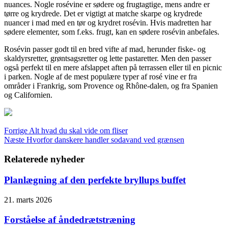
nuances. Nogle rosévine er sødere og frugtagtige, mens andre er
tørre og krydrede. Det er vigtigt at matche skarpe og krydrede
nuancer i mad med en tør og krydret rosévin. Hvis madretten har
sødere elementer, som f.eks. frugt, kan en sødere rosévin anbefales.
Rosévin passer godt til en bred vifte af mad, herunder fiske- og
skaldyrsretter, grøntsagsretter og lette pastaretter. Men den passer
også perfekt til en mere afslappet aften på terrassen eller til en picnic
i parken. Nogle af de mest populære typer af rosé vine er fra
områder i Frankrig, som Provence og Rhône-dalen, og fra Spanien
og Californien.
Forrige
Alt hvad du skal vide om fliser
Næste
Hvorfor danskere handler sodavand ved grænsen
Relaterede nyheder
Planlægning af den perfekte bryllups buffet
21. marts 2026
Forståelse af åndedrætstræning