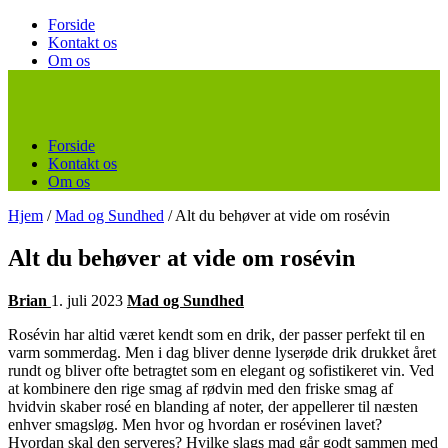
Forside
Kontakt os
Om os
Forside
Kontakt os
Om os
Hjem
/
Mad og Sundhed
/
Alt du behøver at vide om rosévin
Alt du behøver at vide om rosévin
Brian
1. juli 2023
Mad og Sundhed
Rosévin har altid været kendt som en drik, der passer perfekt til en
varm sommerdag. Men i dag bliver denne lyserøde drik drukket året
rundt og bliver ofte betragtet som en elegant og sofistikeret vin. Ved
at kombinere den rige smag af rødvin med den friske smag af
hvidvin skaber rosé en blanding af noter, der appellerer til næsten
enhver smagsløg. Men hvor og hvordan er rosévinen lavet?
Hvordan skal den serveres? Hvilke slags mad går godt sammen med