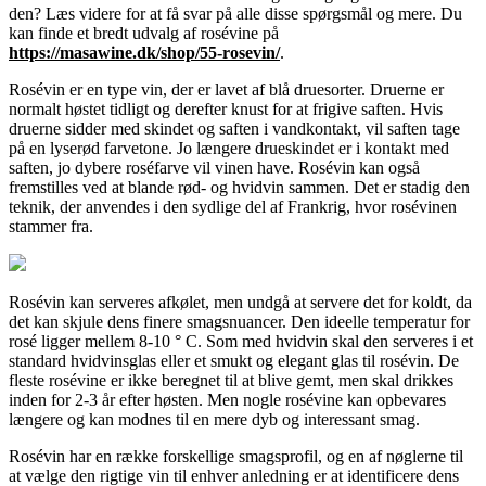
den? Læs videre for at få svar på alle disse spørgsmål og mere. Du
kan finde et bredt udvalg af rosévine på
https://masawine.dk/shop/55-rosevin/
.
Rosévin er en type vin, der er lavet af blå druesorter. Druerne er
normalt høstet tidligt og derefter knust for at frigive saften. Hvis
druerne sidder med skindet og saften i vandkontakt, vil saften tage
på en lyserød farvetone. Jo længere drueskindet er i kontakt med
saften, jo dybere roséfarve vil vinen have. Rosévin kan også
fremstilles ved at blande rød- og hvidvin sammen. Det er stadig den
teknik, der anvendes i den sydlige del af Frankrig, hvor rosévinen
stammer fra.
Rosévin kan serveres afkølet, men undgå at servere det for koldt, da
det kan skjule dens finere smagsnuancer. Den ideelle temperatur for
rosé ligger mellem 8-10 ° C. Som med hvidvin skal den serveres i et
standard hvidvinsglas eller et smukt og elegant glas til rosévin. De
fleste rosévine er ikke beregnet til at blive gemt, men skal drikkes
inden for 2-3 år efter høsten. Men nogle rosévine kan opbevares
længere og kan modnes til en mere dyb og interessant smag.
Rosévin har en række forskellige smagsprofil, og en af nøglerne til
at vælge den rigtige vin til enhver anledning er at identificere dens