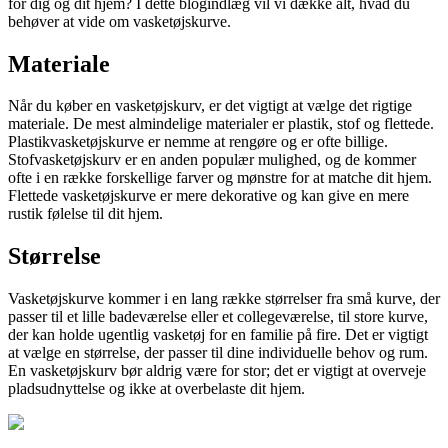
for dig og dit hjem? I dette blogindlæg vil vi dække alt, hvad du
behøver at vide om vasketøjskurve.
Materiale
Når du køber en vasketøjskurv, er det vigtigt at vælge det rigtige
materiale. De mest almindelige materialer er plastik, stof og flettede.
Plastikvasketøjskurve er nemme at rengøre og er ofte billige.
Stofvasketøjskurv er en anden populær mulighed, og de kommer
ofte i en række forskellige farver og mønstre for at matche dit hjem.
Flettede vasketøjskurve er mere dekorative og kan give en mere
rustik følelse til dit hjem.
Størrelse
Vasketøjskurve kommer i en lang række størrelser fra små kurve, der
passer til et lille badeværelse eller et collegeværelse, til store kurve,
der kan holde ugentlig vasketøj for en familie på fire. Det er vigtigt
at vælge en størrelse, der passer til dine individuelle behov og rum.
En vasketøjskurv bør aldrig være for stor; det er vigtigt at overveje
pladsudnyttelse og ikke at overbelaste dit hjem.