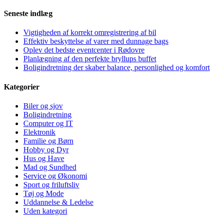
Seneste indlæg
Vigtigheden af korrekt omregistrering af bil
Effektiv beskyttelse af varer med dunnage bags
Oplev det bedste eventcenter i Rødovre
Planlægning af den perfekte bryllups buffet
Boligindretning der skaber balance, personlighed og komfort
Kategorier
Biler og sjov
Boligindretning
Computer og IT
Elektronik
Familie og Børn
Hobby og Dyr
Hus og Have
Mad og Sundhed
Service og Økonomi
Sport og friluftsliv
Tøj og Mode
Uddannelse & Ledelse
Uden kategori