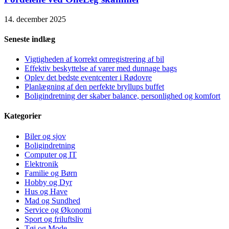
14. december 2025
Seneste indlæg
Vigtigheden af korrekt omregistrering af bil
Effektiv beskyttelse af varer med dunnage bags
Oplev det bedste eventcenter i Rødovre
Planlægning af den perfekte bryllups buffet
Boligindretning der skaber balance, personlighed og komfort
Kategorier
Biler og sjov
Boligindretning
Computer og IT
Elektronik
Familie og Børn
Hobby og Dyr
Hus og Have
Mad og Sundhed
Service og Økonomi
Sport og friluftsliv
Tøj og Mode