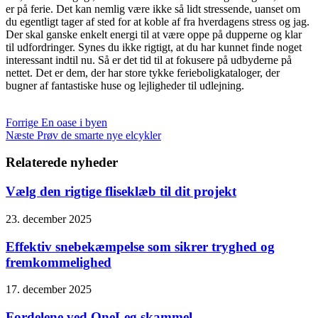
er på ferie. Det kan nemlig være ikke så lidt stressende, uanset om
du egentligt tager af sted for at koble af fra hverdagens stress og jag.
Der skal ganske enkelt energi til at være oppe på dupperne og klar
til udfordringer. Synes du ikke rigtigt, at du har kunnet finde noget
interessant indtil nu. Så er det tid til at fokusere på udbyderne på
nettet. Det er dem, der har store tykke ferieboligkataloger, der
bugner af fantastiske huse og lejligheder til udlejning.
Forrige
En oase i byen
Næste
Prøv de smarte nye elcykler
Relaterede nyheder
Vælg den rigtige fliseklæb til dit projekt
23. december 2025
Effektiv snebekæmpelse som sikrer tryghed og
fremkommelighed
17. december 2025
Fordelene ved OneLeg skammel