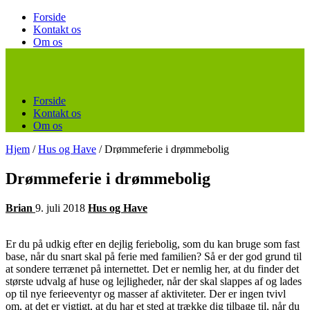
Forside
Kontakt os
Om os
Forside
Kontakt os
Om os
Hjem
/
Hus og Have
/
Drømmeferie i drømmebolig
Drømmeferie i drømmebolig
Brian
9. juli 2018
Hus og Have
Er du på udkig efter en dejlig feriebolig, som du kan bruge som fast
base, når du snart skal på ferie med familien? Så er der god grund til
at sondere terrænet på internettet. Det er nemlig her, at du finder det
største udvalg af huse og lejligheder, når der skal slappes af og lades
op til nye ferieeventyr og masser af aktiviteter. Der er ingen tvivl
om, at det er vigtigt, at du har et sted at trække dig tilbage til, når du