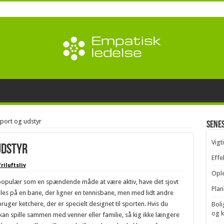
Sport og udstyr
Sene
Vigt
udstyr
Effe
riluftsliv
Ople
populær som en spændende måde at være aktiv, have det sjovt
Plan
les på en bane, der ligner en tennisbane, men med lidt andre
bruger ketchere, der er specielt designet til sporten. Hvis du
Boli
og 
an spille sammen med venner eller familie, så kig ikke længere