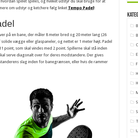
vordan spillet spilles, og hvilket udstyr du skal bruge for at
mere om udstyr og ketchere følg linket
Tempo Padel
!
Kate
adel
B
 hver på en bane, der måler 8 meter bred og 20 meter lang (26
B
olide vægge eller glaspaneler, og nettet er 1 meter højt. Padel
1 point, som skal vindes med 2 point. Spillerne skal stå inden
E
kal serve diagonalt over for deres modstandere. Der gives
dstanderens slag inden for banegrænsen, eller hvis de rammer
F
H
S
S
U