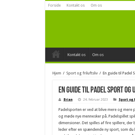
Forside
Kontakt os
Om os
Kontakt os
Om os
Hjem
/
Sport og friluftsliv
/
En guide til Padel 
En guide til Padel Sport og 
Brian
24. februar 2023
Sport og f
Padelsporten er ved at blive mere og mere 
og møde nye mennesker på. Padelspillet spil
dimensioner. Det spilles af fire spillere, der 
leder efter en spændende ny sport, som du k