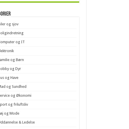
gorier
iler og sjov
oligindretning
Computer og IT
lektronik
amilie og Børn
Hobby og Dyr
us og Have
Mad og Sundhed
ervice og Økonomi
port og friluftsliv
Tøj og Mode
ddannelse & Ledelse