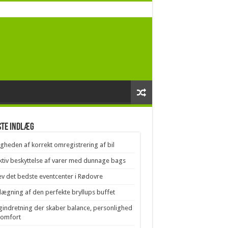
ste indlæg
igheden af korrekt omregistrering af bil
ktiv beskyttelse af varer med dunnage bags
v det bedste eventcenter i Rødovre
lægning af den perfekte bryllups buffet
gindretning der skaber balance, personlighed
komfort