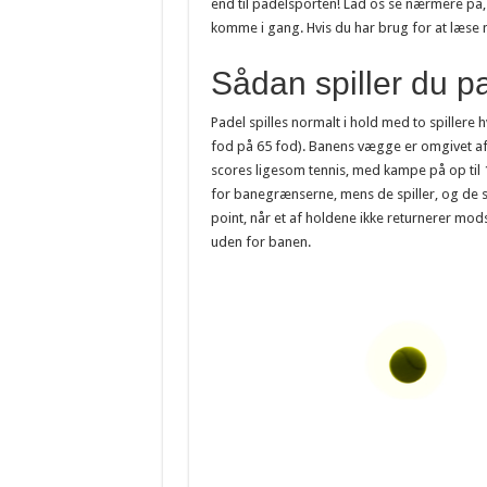
end til padelsporten! Lad os se nærmere på, h
komme i gang. Hvis du har brug for at læse 
Sådan spiller du p
Padel spilles normalt i hold med to spillere
fod på 65 fod). Banens vægge er omgivet af s
scores ligesom tennis, med kampe på op til 1
for banegrænserne, mens de spiller, og de s
point, når et af holdene ikke returnerer mo
uden for banen.