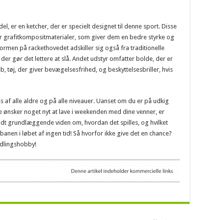
del, er en ketcher, der er specielt designet til denne sport. Disse
eller grafitkompositmaterialer, som giver dem en bedre styrke og
rmen på rackethovedet adskiller sig også fra traditionelle
 der gør det lettere at slå. Andet udstyr omfatter bolde, der er
b, tøj, der giver bevægelsesfrihed, og beskyttelsesbriller, hvis
af alle aldre og på alle niveauer. Uanset om du er på udkig
re ønsker noget nyt at lave i weekenden med dine venner, er
lidt grundlæggende viden om, hvordan det spilles, og hvilket
å banen i løbet af ingen tid! Så hvorfor ikke give det en chance?
dlingshobby!