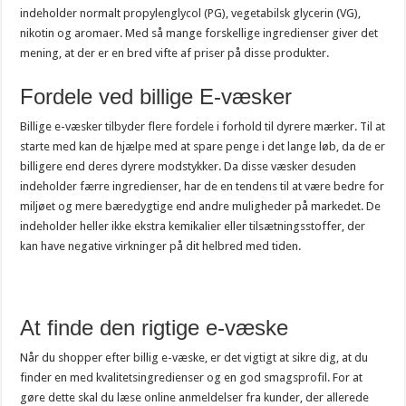
indeholder normalt propylenglycol (PG), vegetabilsk glycerin (VG),
nikotin og aromaer. Med så mange forskellige ingredienser giver det
mening, at der er en bred vifte af priser på disse produkter.
Fordele ved billige E-væsker
Billige e-væsker tilbyder flere fordele i forhold til dyrere mærker. Til at
starte med kan de hjælpe med at spare penge i det lange løb, da de er
billigere end deres dyrere modstykker. Da disse væsker desuden
indeholder færre ingredienser, har de en tendens til at være bedre for
miljøet og mere bæredygtige end andre muligheder på markedet. De
indeholder heller ikke ekstra kemikalier eller tilsætningsstoffer, der
kan have negative virkninger på dit helbred med tiden.
At finde den rigtige e-væske
Når du shopper efter billig e-væske, er det vigtigt at sikre dig, at du
finder en med kvalitetsingredienser og en god smagsprofil. For at
gøre dette skal du læse online anmeldelser fra kunder, der allerede