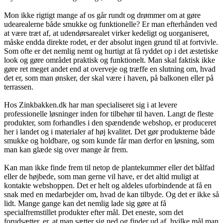
Mon ikke rigtigt mange af os går rundt og drømmer om at gøre
udearealerne både smukke og funktionelle? Er man efterhånden ved
at være træt af, at udendørsarealet virker kedeligt og uorganiseret,
måske endda direkte rodet, er der absolut ingen grund til at fortvivle.
Som ofte er det nemlig nemt og hurtigt at få ryddet op i det æstetiske
look og gøre området praktisk og funktionelt. Man skal faktisk ikke
gøre ret meget andet end at overveje og træffe en slutning om, hvad
det er, som man ønsker, der skal være i haven, på balkonen eller på
terrassen.
Hos Zinkbakken.dk har man specialiseret sig i at levere
professionelle løsninger inden for tilbehør til haven. Langt de fleste
produkter, som forhandles i den spændende webshop, er produceret
her i landet og i materialer af høj kvalitet. Det gør produkterne både
smukke og holdbare, og som kunde får man derfor en løsning, som
man kan glæde sig over mange år frem.
Kan man ikke finde frem til netop de plantekummer eller det bålfad
eller de højbede, som man gerne vil have, er det altid muligt at
kontakte webshoppen. Det er helt og aldeles uforbindende at få en
snak med en medarbejder om, hvad de kan tilbyde. Og det er ikke så
lidt. Mange gange kan det nemlig lade sig gøre at få
specialfremstillet produkter efter mål. Det eneste, som det
forudsætter, er, at man sætter sig ned og finder ud af, hvilke mål man