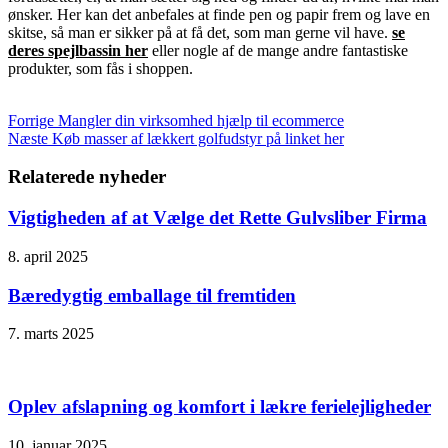
ønsker. Her kan det anbefales at finde pen og papir frem og lave en
skitse, så man er sikker på at få det, som man gerne vil have.
se
deres spejlbassin her
eller nogle af de mange andre fantastiske
produkter, som fås i shoppen.
Forrige
Mangler din virksomhed hjælp til ecommerce
Næste
Køb masser af lækkert golfudstyr på linket her
Relaterede nyheder
Vigtigheden af at Vælge det Rette Gulvsliber Firma
8. april 2025
Bæredygtig emballage til fremtiden
7. marts 2025
Oplev afslapning og komfort i lækre ferielejligheder
10. januar 2025