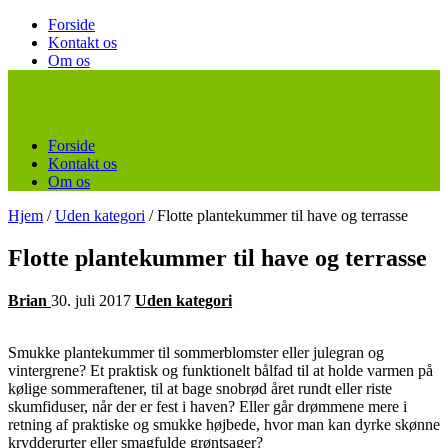
Forside
Kontakt os
Om os
Forside
Kontakt os
Om os
Hjem
/
Uden kategori
/
Flotte plantekummer til have og terrasse
Flotte plantekummer til have og terrasse
Brian
30. juli 2017
Uden kategori
Smukke plantekummer til sommerblomster eller julegran og
vintergrene? Et praktisk og funktionelt bålfad til at holde varmen på
kølige sommeraftener, til at bage snobrød året rundt eller riste
skumfiduser, når der er fest i haven? Eller går drømmene mere i
retning af praktiske og smukke højbede, hvor man kan dyrke skønne
krydderurter eller smagfulde grøntsager?