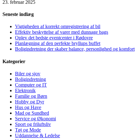
23. februar 2025
Seneste indlæg
Vigtigheden af korrekt omregistrering af bil
Effektiv beskyttelse af varer med dunnage bags
Oplev det bedste eventcenter i Rødovre
Planlægning af den perfekte bryllups buffet
Boligindretning der skaber balance, personlighed og komfort
Kategorier
Biler og sjov
Boligindretning
Computer og IT
Elektronik
Familie og Børn
Hobby og Dyr
Hus og Have
Mad og Sundhed
Service og Økonomi
Sport og friluftsliv
Tøj og Mode
Uddannelse & Ledelse