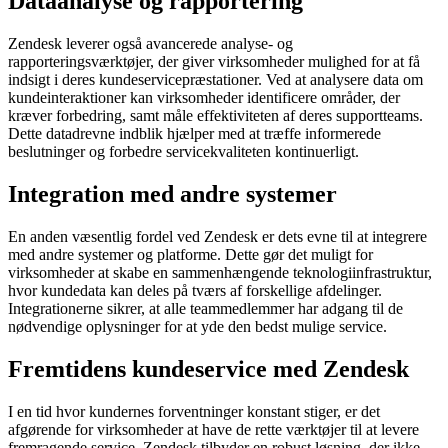
Dataanalyse og rapportering
Zendesk leverer også avancerede analyse- og
rapporteringsværktøjer, der giver virksomheder mulighed for at få
indsigt i deres kundeservicepræstationer. Ved at analysere data om
kundeinteraktioner kan virksomheder identificere områder, der
kræver forbedring, samt måle effektiviteten af deres supportteams.
Dette datadrevne indblik hjælper med at træffe informerede
beslutninger og forbedre servicekvaliteten kontinuerligt.
Integration med andre systemer
En anden væsentlig fordel ved Zendesk er dets evne til at integrere
med andre systemer og platforme. Dette gør det muligt for
virksomheder at skabe en sammenhængende teknologiinfrastruktur,
hvor kundedata kan deles på tværs af forskellige afdelinger.
Integrationerne sikrer, at alle teammedlemmer har adgang til de
nødvendige oplysninger for at yde den bedst mulige service.
Fremtidens kundeservice med Zendesk
I en tid hvor kundernes forventninger konstant stiger, er det
afgørende for virksomheder at have de rette værktøjer til at levere
fremragende service. Zendesk tilbyder en robust løsning, der ikke