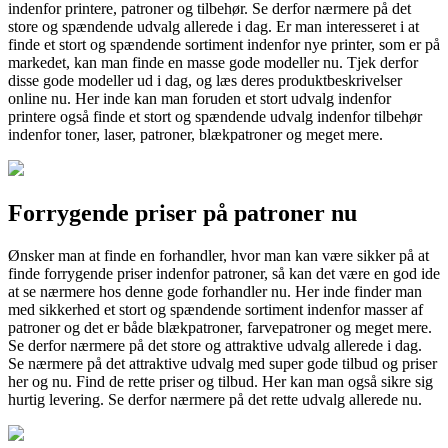
indenfor printere, patroner og tilbehør. Se derfor nærmere på det
store og spændende udvalg allerede i dag. Er man interesseret i at
finde et stort og spændende sortiment indenfor nye printer, som er på
markedet, kan man finde en masse gode modeller nu. Tjek derfor
disse gode modeller ud i dag, og læs deres produktbeskrivelser
online nu. Her inde kan man foruden et stort udvalg indenfor
printere også finde et stort og spændende udvalg indenfor tilbehør
indenfor toner, laser, patroner, blækpatroner og meget mere.
Forrygende priser på patroner nu
Ønsker man at finde en forhandler, hvor man kan være sikker på at
finde forrygende priser indenfor patroner, så kan det være en god ide
at se nærmere hos denne gode forhandler nu. Her inde finder man
med sikkerhed et stort og spændende sortiment indenfor masser af
patroner og det er både blækpatroner, farvepatroner og meget mere.
Se derfor nærmere på det store og attraktive udvalg allerede i dag.
Se nærmere på det attraktive udvalg med super gode tilbud og priser
her og nu. Find de rette priser og tilbud. Her kan man også sikre sig
hurtig levering. Se derfor nærmere på det rette udvalg allerede nu.