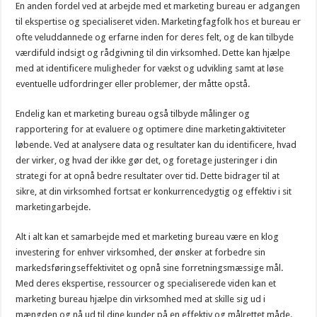
En anden fordel ved at arbejde med et marketing bureau er adgangen
til ekspertise og specialiseret viden. Marketingfagfolk hos et bureau er
ofte veluddannede og erfarne inden for deres felt, og de kan tilbyde
værdifuld indsigt og rådgivning til din virksomhed. Dette kan hjælpe
med at identificere muligheder for vækst og udvikling samt at løse
eventuelle udfordringer eller problemer, der måtte opstå.
Endelig kan et marketing bureau også tilbyde målinger og
rapportering for at evaluere og optimere dine marketingaktiviteter
løbende. Ved at analysere data og resultater kan du identificere, hvad
der virker, og hvad der ikke gør det, og foretage justeringer i din
strategi for at opnå bedre resultater over tid. Dette bidrager til at
sikre, at din virksomhed fortsat er konkurrencedygtig og effektiv i sit
marketingarbejde.
Alt i alt kan et samarbejde med et marketing bureau være en klog
investering for enhver virksomhed, der ønsker at forbedre sin
markedsføringseffektivitet og opnå sine forretningsmæssige mål.
Med deres ekspertise, ressourcer og specialiserede viden kan et
marketing bureau hjælpe din virksomhed med at skille sig ud i
mængden og nå ud til dine kunder på en effektiv og målrettet måde.