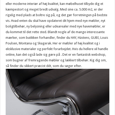
eller moderne interiør af høj kvalitet, kan møbelhuset tilbyde dig et
kæmpestort og meget bredt udvalg. Med sine ca. 5.000 m2, er der
rigelig med plads at boltre sig på, og det gør forretningen på bedste
vis. Hvad enten du skal have opdateret dit hjem med nye møbler, nyt
boligtilbehør, ny belysning eller udearealer med nye havemøbler, er
du kommet til det rette sted. Blandt nogle af de mange interessante
mærker, som butikken forhandler, finder du HAY, Hästens, GUBI, Louis
Poulsen, Montana og Skagerak. Her er møbler af høj kvalitet og i
eksklusive materialer og perfekt forarbejdet. Hvis du hellere vil handle
online, kan det også lade sig gøre på
. Det er en fantastisk webshop,
som bugner af fremragende møbler og lækkert tilbehør. Kig dig om,
så finder du sikkert præcist dét, som du søger efter.