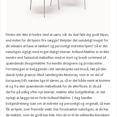
Findes der ikke et bedre sted at være, når du skal føle dig godt tilpas,
end inden for dit hjems fire vægge? Betyder det uendeligt meget for
dit velvære at have et lækkert og personligt indrettet hjem? Så er det
naturligvis vigtigt med noget dejligt interiør. Kollund Møbler er et ikke
mindre end fantastisk møbelhus med et stort og bredt sortiment af
spændende designmøbler fra kendte designere og producenter.
Forretningen er beliggende i det sønderjyske ved Kruså, tæt på den
dansk-tyske grænse. Med Sønderjyske Motorvej, som er en del af
Europavej E45, næsten lige til døren, ja, så er det både nemt at komme
til og fra den spændende møbelbutik for de allerfleste. Er du på
derfor på udkig efter nyt interiør, møbler eller boligtilbehør, er det
oplagt at lægge turen forbi Kollund Møbler. I dag handler
boligindretning især om at indrette sig personligt og originalt, så man
får et hjem, som fremstår unikt. Det forudsætter naturligvis, at du har
de møbler, som du godt kan lide. Hvis du er til de velkendte klassikere