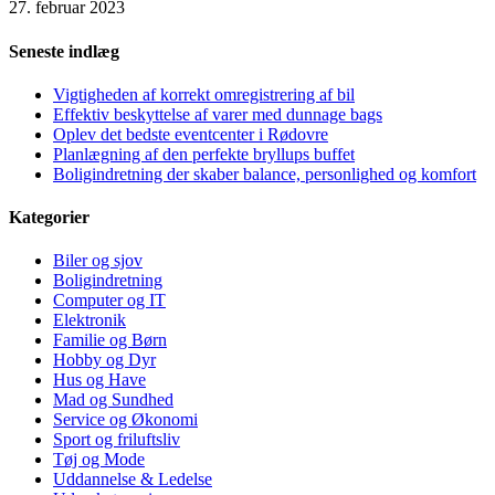
27. februar 2023
Seneste indlæg
Vigtigheden af korrekt omregistrering af bil
Effektiv beskyttelse af varer med dunnage bags
Oplev det bedste eventcenter i Rødovre
Planlægning af den perfekte bryllups buffet
Boligindretning der skaber balance, personlighed og komfort
Kategorier
Biler og sjov
Boligindretning
Computer og IT
Elektronik
Familie og Børn
Hobby og Dyr
Hus og Have
Mad og Sundhed
Service og Økonomi
Sport og friluftsliv
Tøj og Mode
Uddannelse & Ledelse