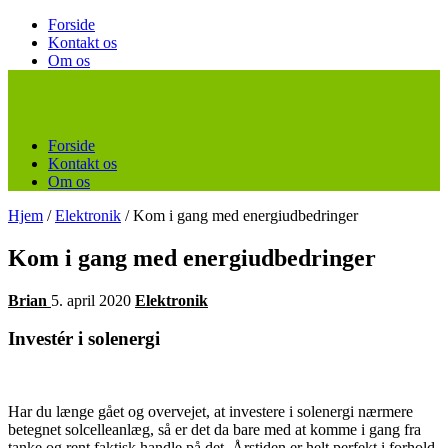
Forside
Kontakt os
Om os
Forside
Kontakt os
Om os
Hjem
/
Elektronik
/
Kom i gang med energiudbedringer
Kom i gang med energiudbedringer
Brian
5. april 2020
Elektronik
Investér i solenergi
Har du længe gået og overvejet, at investere i solenergi nærmere
betegnet solcelleanlæg, så er det da bare med at komme i gang fra
tanke og rent faktisk handle på det. Årstiden er helt perfekt i forhold