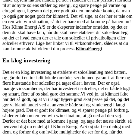
til at udnytte solens stråler og energi, og spare penge på varme og
elregningen, ligesom det giver godt på den moralske konto, da man
jo også gør noget godt for klimaet!. Det vil sige, at der her er tale om
en ren win win situation, så det er bare med at komme på banen nu!
Hos Klima Energi A/S er de eksperter indenfor området, og det er
dem du skal have fat i, når du skal have etableret dit solcelleanlæg,
og det er hvad enten der er tale om solceller til privatboligen eller
solceller erhverv. Lige her linker vi til virksomheden, således at du
kan komme aktivt videre i din process
KlimaEnergi
En klog investering
Det er en klog investering at etablere et solcelleanlæg med batteri,
og går du i en tur i dit lokale område, ser du med garanti. at flere og
flere husstande har solceller på taget eller i haven. Der er også
mange virksomheder, der har investeret i solceller, det er både klogt
og smart, flere af os skal gøre det samme.Vi ved jo, at klimaet ikke
har det så godt, og at vi i langt højere grad skal passe på det, og det
gør vi blandt andet ved at anvende både sol og vindenergi i langt
højere grad. Det er godt for klimaet, og vi sparer penge på forbrug,
så der er tale om en ren win win situation, at gå ned ad den vej.
Derfor er det bare med at komme i gang, og tage det næste skridt, så
henvend dig nu endelig til Klima Energi A/S og start en dialog med
dem, og forhør dig om hvilke muligheder de ser for dig, når det