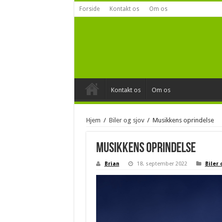
Forside
Kontakt os
Om os
Kontakt os
Om os
Hjem
/
Biler og sjov
/
Musikkens oprindelse
Musikkens oprindelse
Brian
18. september 2022
Biler 