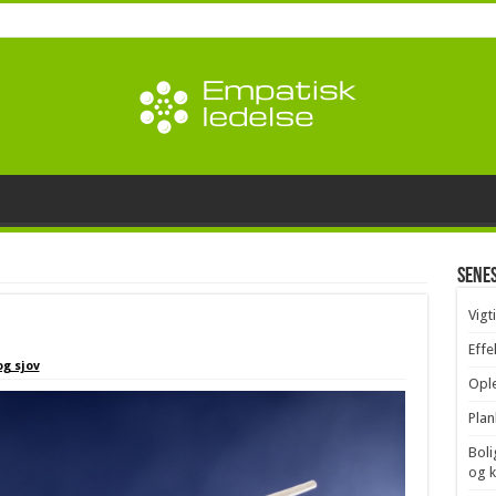
Sene
Vigt
Effe
og sjov
Ople
Plan
Boli
og 