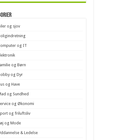
gorier
iler og sjov
oligindretning
Computer og IT
lektronik
amilie og Børn
Hobby og Dyr
us og Have
Mad og Sundhed
ervice og Økonomi
port og friluftsliv
Tøj og Mode
ddannelse & Ledelse