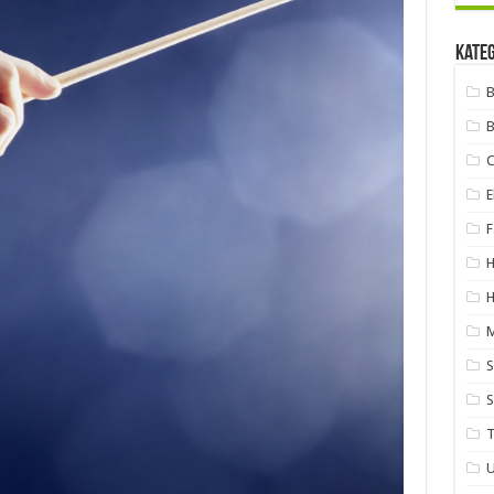
Kate
B
B
E
F
H
S
S
U