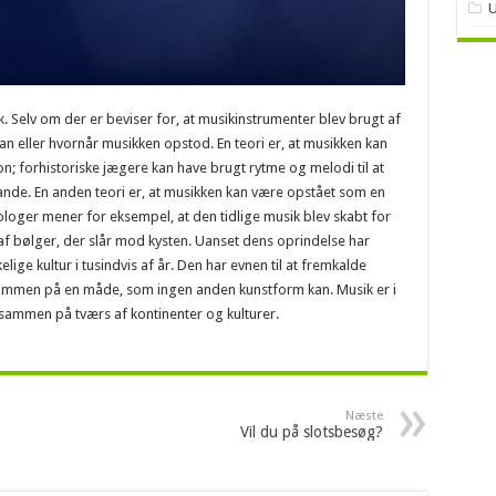
U
 Selv om der er beviser for, at musikinstrumenter blev brugt af
dan eller hvornår musikken opstod. En teori er, at musikken kan
 forhistoriske jægere kan have brugt rytme og melodi til at
de. En anden teori er, at musikken kan være opstået som en
ologer mener for eksempel, at den tidlige musik blev skabt for
 af bølger, der slår mod kysten. Uanset dens oprindelse har
ige kultur i tusindvis af år. Den har evnen til at fremkalde
 sammen på en måde, som ingen anden kunstform kan. Musik er i
 sammen på tværs af kontinenter og kulturer.
Næste
Vil du på slotsbesøg?