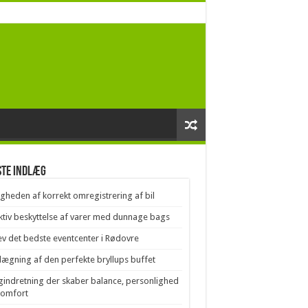
ste indlæg
igheden af korrekt omregistrering af bil
ktiv beskyttelse af varer med dunnage bags
v det bedste eventcenter i Rødovre
lægning af den perfekte bryllups buffet
gindretning der skaber balance, personlighed
komfort