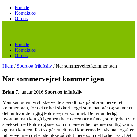
Forside
Kontakt os
Om os
Forside
Kontakt os
Om os
Hjem
/
Sport og friluftsliv
/
Når sommervejret kommer igen
Når sommervejret kommer igen
Brian
7. januar 2016
Sport og friluftsliv
Man kan uden tvivl ikke vente spændt nok på at sommervejret
kommer igen, for det er helt sikkert noget som man går og savner en
del nu hvor det rigtig kolde vejr er kommet. Det er underligt
hvordan man kan gå igennem hele december måned, som fø
rhen var
spækket med kulde og sne, som nu bare er helt gennemsnitlig varm,
og man kan rent faktisk går rundt med kortærmede hvis man også er
lidt vovet men det er slet ikke så vildt mere som det førhen var. Det