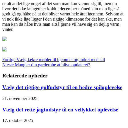
er alt andet lige noget af det som man kan vænne sig til, men nu
hvor det ikke længere er koldt i december måned kan man lige så
godt gå og håbe på at det bliver varmt hele året igennem. Selvom at
vi nok ikke lige ligger i den rigtige klimazone for det kan ske, men
man kan da håbe hvis man altså gerne vil have sig en dejlig varm
vinter.
Forrige
Vælg lækre møbler til hjemmet og indret med stil
Næste
Mangler din garderobe at blive opdateret?
Relaterede nyheder
Vælg det rigtige golfudstyr til en bedre spiloplevelse
21. november 2025
Vælg det rette jagtudstyr til en vellykket oplevelse
17. oktober 2025