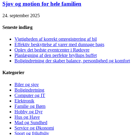
Sjov og motion for hele familien
24. september 2025
Seneste indlæg
Vigtigheden af korrekt omregistrering af bil
Effektiv beskyttelse af varer med dunnage bags
Oplev det bedste eventcenter i Rødovre
Planlægning af den perfekte bryllups buffet
Boligindretning der skaber balance, personlighed og komfort
Kategorier
Biler og sjov
Boligindretning
Computer og IT
Elektronik
Familie og Børn
Hobby og Dyr
Hus og Have
Mad og Sundhed
Service og Økonomi
Sport og friluftsliv