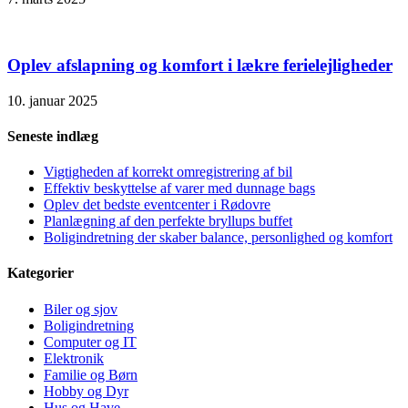
Oplev afslapning og komfort i lækre ferielejligheder
10. januar 2025
Seneste indlæg
Vigtigheden af korrekt omregistrering af bil
Effektiv beskyttelse af varer med dunnage bags
Oplev det bedste eventcenter i Rødovre
Planlægning af den perfekte bryllups buffet
Boligindretning der skaber balance, personlighed og komfort
Kategorier
Biler og sjov
Boligindretning
Computer og IT
Elektronik
Familie og Børn
Hobby og Dyr
Hus og Have