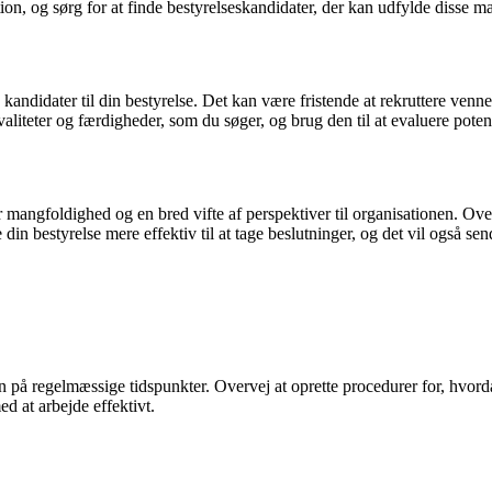
n, og sørg for at finde bestyrelseskandidater, der kan udfylde disse ma
ige kandidater til din bestyrelse. Det kan være fristende at rekruttere ven
iteter og færdigheder, som du søger, og brug den til at evaluere potent
for mangfoldighed og en bred vifte af perspektiver til organisationen. 
din bestyrelse mere effektiv til at tage beslutninger, og det vil også send
en på regelmæssige tidspunkter. Overvej at oprette procedurer for, hvorda
ed at arbejde effektivt.