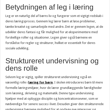
Betydningen af leg i læring
Leg er en naturlig del af børns liv og fungerer som et vigtigt redskab i
deres læringsproces. Gennem leg lærer børn at løse problemer,
tænke kreativt og samarbejde med andre. Det er gennem legen, at de
udvikler deres fantasi og får mulighed for at eksperimentere med
forskellige roller og situationer. Legen giver også børnene en
forståelse for regler og strukturer, hvilket er essentielt for deres
sociale udvikling.
Struktureret undervisning og
dens rolle
Selvom leg er vigtig, spiller struktureret undervisning også en
væsentlig rolle i
læring for børn
. I skolen introduceres børn til mere
formelle læringsmiljøer, hvor de lærer grundlæggende færdigheder
som læsning, skrivning og matematik. Denne type undervisning
hjælper med at opbygge disciplin og koncentrationsevner, som er
nødvendige for senere succes i livet. Desuden giver den strukturerede
undervisning børnene mulighed for at opdage nye interesser og