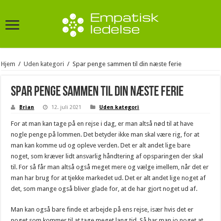
Hjem
/
Uden kategori
/
Spar penge sammen til din næste ferie
Spar penge sammen til din næste ferie
Brian
12. juli 2021
Uden kategori
For at man kan tage på en rejse i dag, er man altså nød til at have
nogle penge på lommen. Det betyder ikke man skal være rig, for at
man kan komme ud og opleve verden. Det er alt andet lige bare
noget, som kræver lidt ansvarlig håndtering af opsparingen der skal
til. For så får man altså også meget mere og vælge imellem, når det er
man har brug for at tjekke markedet ud. Det er alt andet lige noget af
det, som mange også bliver glade for, at de har gjort noget ud af.
Man kan også bare finde et arbejde på ens rejse, især hvis det er
noget som kommer til at tage meget lang tid. Så har man jo noget at