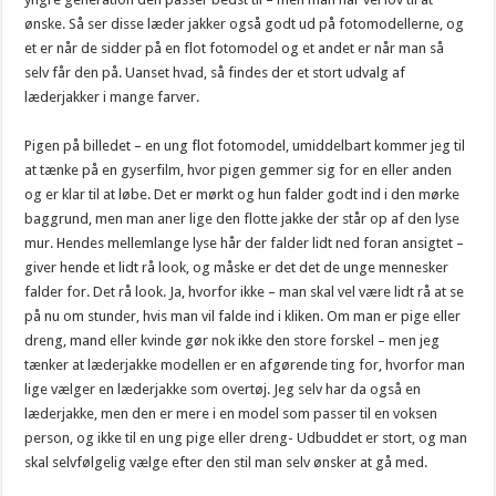
ønske. Så ser disse læder jakker også godt ud på fotomodellerne, og
et er når de sidder på en flot fotomodel og et andet er når man så
selv får den på. Uanset hvad, så findes der et stort udvalg af
læderjakker i mange farver.
Pigen på billedet – en ung flot fotomodel, umiddelbart kommer jeg til
at tænke på en gyserfilm, hvor pigen gemmer sig for en eller anden
og er klar til at løbe. Det er mørkt og hun falder godt ind i den mørke
baggrund, men man aner lige den flotte jakke der står op af den lyse
mur. Hendes mellemlange lyse hår der falder lidt ned foran ansigtet –
giver hende et lidt rå look, og måske er det det de unge mennesker
falder for. Det rå look. Ja, hvorfor ikke – man skal vel være lidt rå at se
på nu om stunder, hvis man vil falde ind i kliken. Om man er pige eller
dreng, mand eller kvinde gør nok ikke den store forskel – men jeg
tænker at læderjakke modellen er en afgørende ting for, hvorfor man
lige vælger en læderjakke som overtøj. Jeg selv har da også en
læderjakke, men den er mere i en model som passer til en voksen
person, og ikke til en ung pige eller dreng- Udbuddet er stort, og man
skal selvfølgelig vælge efter den stil man selv ønsker at gå med.