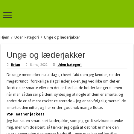
Hjem
/
Uden kategori
/
Unge og læderjakker
Unge og læderjakker
Brian
8. maj 2022
Uden kategori
De unge mennesker nu til dags, i hvert fald dem jeg kender, render
meget rundt i forskellige slags læderjakker. Jeg ved ikke om det er
fordi de er smarte eller om det er fordi at de holder længere – men
når man sådan ser på dem, syntes jeg at nogle af dem er smarte, og
andre de er så mere rocker relaterede – jeg er selvfølgelig mere til de
smarte uden nitter, og her er der godt nok mange flotte.
VSP leather jackets
Jeg har set en smart sort læderjakke, som jeg godt selv kunne tænke
mig, men umiddelbart, så tænker jeg også at det nok er mere den
yngre generation den passer bedst til – men man har vel lov til at