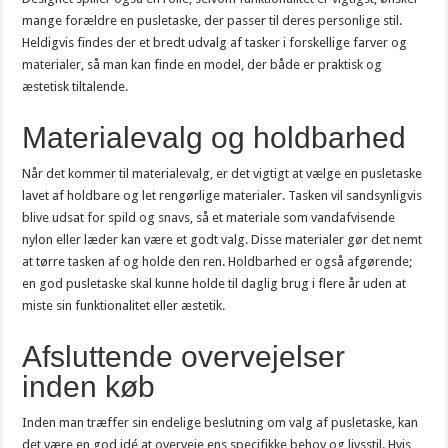
mange forældre en pusletaske, der passer til deres personlige stil.
Heldigvis findes der et bredt udvalg af tasker i forskellige farver og
materialer, så man kan finde en model, der både er praktisk og
æstetisk tiltalende.
Materialevalg og holdbarhed
Når det kommer til materialevalg, er det vigtigt at vælge en pusletaske
lavet af holdbare og let rengørlige materialer. Tasken vil sandsynligvis
blive udsat for spild og snavs, så et materiale som vandafvisende
nylon eller læder kan være et godt valg. Disse materialer gør det nemt
at tørre tasken af og holde den ren. Holdbarhed er også afgørende;
en god pusletaske skal kunne holde til daglig brug i flere år uden at
miste sin funktionalitet eller æstetik.
Afsluttende overvejelser
inden køb
Inden man træffer sin endelige beslutning om valg af pusletaske, kan
det være en god idé at overveje ens specifikke behov og livsstil. Hvis