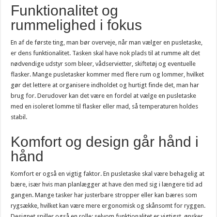
Funktionalitet og
rummelighed i fokus
En af de første ting, man bør overveje, når man vælger en pusletaske,
er dens funktionalitet. Tasken skal have nok plads til at rumme alt det
nødvendige udstyr som bleer, vådservietter, skiftetøj og eventuelle
flasker. Mange pusletasker kommer med flere rum og lommer, hvilket
gør det lettere at organisere indholdet og hurtigt finde det, man har
brug for. Derudover kan det være en fordel at vælge en pusletaske
med en isoleret lomme til flasker eller mad, så temperaturen holdes
stabil.
Komfort og design går hånd i
hånd
Komfort er også en vigtig faktor. En pusletaske skal være behagelig at
bære, især hvis man planlægger at have den med sig i længere tid ad
gangen. Mange tasker har justerbare stropper eller kan bæres som
rygsække, hvilket kan være mere ergonomisk og skånsomt for ryggen.
Designet spiller også en rolle; selvom funktionalitet er vigtigst, ønsker