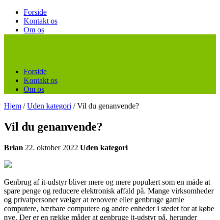
Forside
Kontakt os
Om os
Forside
Kontakt os
Om os
Hjem
/
Uden kategori
/
Vil du genanvende?
Vil du genanvende?
Brian
22. oktober 2022
Uden kategori
Genbrug af it-udstyr bliver mere og mere populært som en måde at
spare penge og reducere elektronisk affald på. Mange virksomheder
og privatpersoner vælger at renovere eller genbruge gamle
computere, bærbare computere og andre enheder i stedet for at købe
nye. Der er en række måder at genbruge it-udstyr på, herunder