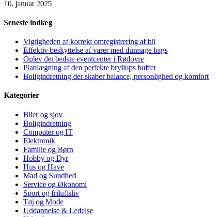
10. januar 2025
Seneste indlæg
Vigtigheden af korrekt omregistrering af bil
Effektiv beskyttelse af varer med dunnage bags
Oplev det bedste eventcenter i Rødovre
Planlægning af den perfekte bryllups buffet
Boligindretning der skaber balance, personlighed og komfort
Kategorier
Biler og sjov
Boligindretning
Computer og IT
Elektronik
Familie og Børn
Hobby og Dyr
Hus og Have
Mad og Sundhed
Service og Økonomi
Sport og friluftsliv
Tøj og Mode
Uddannelse & Ledelse