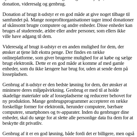
donation, videresalg og genbrug.
Donation af brugt it-udstyr er en god måde at give noget tilbage til
samfundet på. Mange nonprofitorganisationer tager imod donationer
af skånsomt brugte computere og andre enheder. Disse enheder kan
bruges af studerende, ældre eller andre personer, som ellers ikke
ville have adgang til dem.
Videresalg af brugt it-udstyr er en anden mulighed for dem, der
ønsker at tjene lidt ekstra penge. Der findes en række
onlineplatforme, som giver brugerne mulighed for at købe og sælge
brugt elektronik. Dette er en god måde at komme af med gamle
enheder, som du ikke længere har brug for, uden at sende dem på
lossepladsen.
Genbrug af it-udstyr er den bedste løsning for dem, der ønsker at
minimere deres miljøpåvirkning. Genbrug er med til at holde
skadelige materialer ude af lossepladserne og reducerer behovet for
ny produktion. Mange genbrugsprogrammer accepterer en række
forskellige former for elektronik, herunder computere, bærbare
computere, smartphones og tv-apparater. Inden du genbruger dine
enheder, skal du sørge for at slette alle personlige data fra dem for at
beskytte dit privatliv.
Genbrug af it er en god løsning, både fordi det er billigere, men også