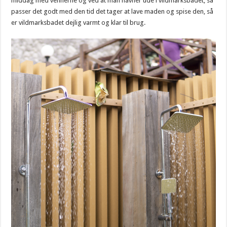
middag med vennerne og ved at man havner ude i vildmarksbadet, så
passer det godt med den tid det tager at lave maden og spise den, så
er vildmarksbadet dejlig varmt og klar til brug.