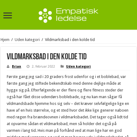
Hjem
/
Uden kategori
/
Vildmarksbad i den kolde tid
Vildmarksbad i den kolde tid
Brian
2. februar 2022
Uden kategori
Første gang jeg sad i 20 graders frost udenfor og i et boblebad, var
første gang jeg stiftede bekendtskab med denne dejlige måde at
hygge sig på. Efterfølgende er der flere og flere fitness steder der
også har fået disse udendørs boblebade, og nu kan man sågar få
vildmandsbade hjemme hos sig selv – det kræver selvfølgelige lige en
have af en hvis størrelse, og et sted hvor det ikke lige generer naboen
med røgen fra brændeovnen i vildmarksbadet. Det tager også lidt tid
at opvarme sådan et vildmarksbad, men så holder det også på
varmen i lang tid. Hvis man på forhånd ved at man lige har en god