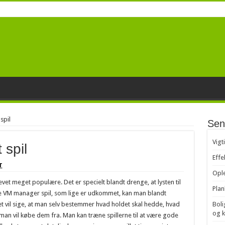
spil
Sen
Vigt
 spil
Effe
T
Ople
vet meget populære. Det er specielt blandt drenge, at lysten til
Plan
 nye VM manager spil, som lige er udkommet, kan man blandt
et vil sige, at man selv bestemmer hvad holdet skal hedde, hvad
Boli
og 
r man vil købe dem fra. Man kan træne spillerne til at være gode