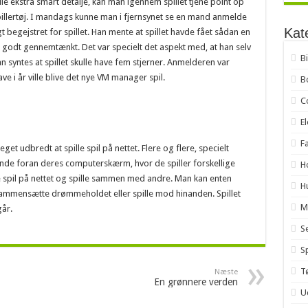
ille ekstra smart detalje, kan man igennem spillet tjene point op
illertøj. I mandags kunne man i fjernsynet se en mand anmelde
Kat
 begejstret for spillet. Han mente at spillet havde fået sådan en
g godt gennemtænkt. Det var specielt det aspekt med, at han selv
B
n syntes at spillet skulle have fem stjerner. Anmelderen var
e i år ville blive det nye VM manager spil.
B
C
E
F
t udbredt at spille spil på nettet. Flere og flere, specielt
nde foran deres computerskærm, hvor de spiller forskellige
H
pil på nettet og spille sammen med andre. Man kan enten
H
ammensætte drømmeholdet eller spille mod hinanden. Spillet
M
år.
S
Sp
T
Næste
En grønnere verden
U