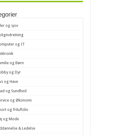
egorier
iler og sjov
oligindretning
omputer og IT
lektronik
amilie og Børn
obby og Dyr
us og Have
ad og Sundhed
ervice og Økonomi
ort og friluftsliv
øj og Mode
ddannelse & Ledelse