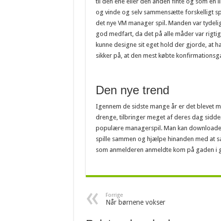
til den ene eller den anden finte og som en l
og vinde og selv sammensætte forskelligt sp
det nye VM manager spil. Manden var tydeligt
god medfart, da det på alle måder var rigti
kunne designe sit eget hold der gjorde, at ha
sikker på, at den mest købte konfirmationsgav
Den nye trend
Igennem de sidste mange år er det blevet mege
drenge, tilbringer meget af deres dag sidde
populære managerspil. Man kan downloade s
spille sammen og hjælpe hinanden med at s
som anmelderen anmeldte kom på gaden i g
Forrige
Når børnene vokser