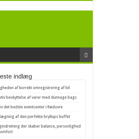
este indlæg
igheden af korrekt omregistrering af bil
ktiv beskyttelse af varer med dunnage bags
v det bedste eventcenter i Rødovre
lægning af den perfekte bryllups buffet
gindretning der skaber balance, personlighed
komfort