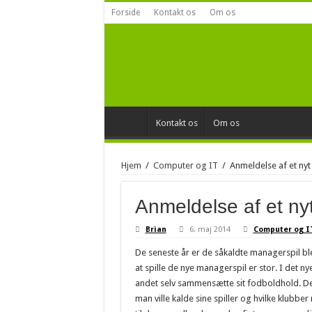
Forside
Kontakt os
Om os
Kontakt os
Om os
Hjem
/
Computer og IT
/
Anmeldelse af et nyt 
Anmeldelse af et nyt
Brian
6. maj 2014
Computer og I
De seneste år er de såkaldte managerspil ble
at spille de nye managerspil er stor. I det
andet selv sammensætte sit fodboldh
old. D
man ville kalde sine spiller og hvilke klubbe