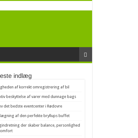
este indlæg
igheden af korrekt omregistrering af bil
ktiv beskyttelse af varer med dunnage bags
v det bedste eventcenter i Rødovre
lægning af den perfekte bryllups buffet
gindretning der skaber balance, personlighed
komfort