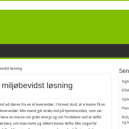
evidst løsning
Sen
Vigt
 miljøbevidst løsning
Effe
Ople
d ad døren fra en el leverandør. I brevet stod, at vi kunne få en
Plan
 el leverandør. Min mand gik straks ind på hjemmesiden, som var
læse en masse om grøn energi og om fordelene ved at skifte
Boli
og 
 at høre, om man nemt og sikkert kunne skifte. Min svigerfar