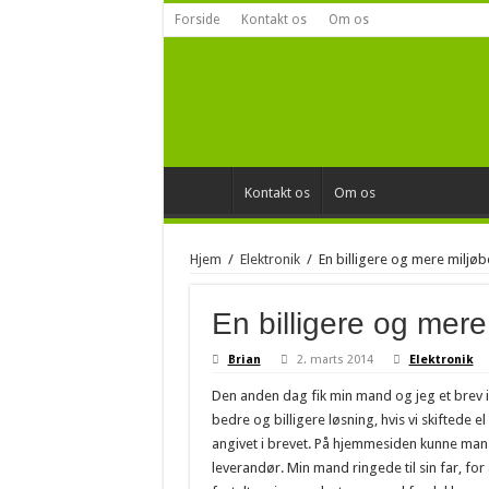
Forside
Kontakt os
Om os
Kontakt os
Om os
Hjem
/
Elektronik
/
En billigere og mere miljøb
En billigere og mere
Brian
2. marts 2014
Elektronik
Den anden dag fik min mand og jeg et brev in
bedre og billigere løsning, hvis vi skiftede
angivet i brevet. På hjem
mesiden kunne man 
leverandør. Min mand ringede til sin far, for