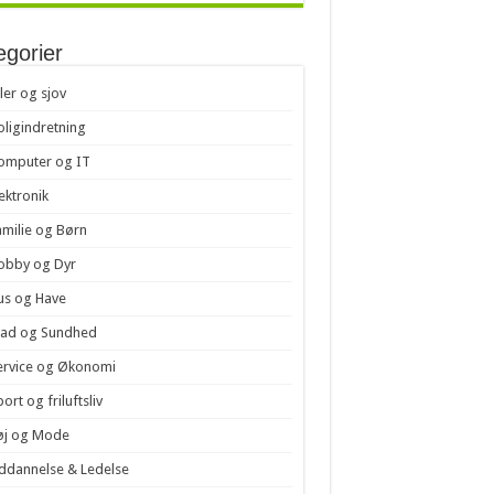
egorier
iler og sjov
oligindretning
omputer og IT
lektronik
amilie og Børn
obby og Dyr
us og Have
ad og Sundhed
ervice og Økonomi
ort og friluftsliv
øj og Mode
ddannelse & Ledelse