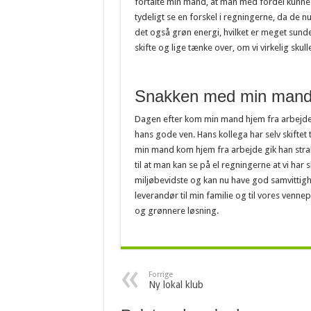
fortalte min mand, at man med fordel kunne s
tydeligt se en forskel i regningerne, da de n
det også grøn energi, hvilket er meget sunde
skifte og lige tænke over, om vi virkelig skulle
Snakken med min mands
Dagen efter kom min mand hjem fra arbejde.
hans gode ven. Hans kollega har selv skiftet t
min mand kom hjem fra arbejde gik han straks
til at man kan se på el regningerne at vi har 
miljøbevidste og kan nu have god samvittighe
leverandør til min familie og til vores vennep
og grønnere løsning.
Forrige
Ny lokal klub