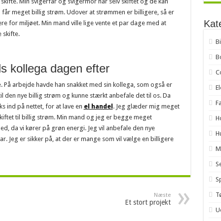
kifte. Min svigerfar og svigermor har selv skiftet og de kan
u får meget billig strøm. Udover at strømmen er billigere, så er
Kat
re for miljøet. Min mand ville lige vente et par dage med at
 skifte.
B
B
 kollega dagen efter
C
 På arbejde havde han snakket med sin kollega, som også er
E
il den nye billig strøm og kunne stærkt anbefale det til os. Da
F
 ind på nettet, for at lave en
el handel
. Jeg glæder mig meget
skiftet til billig strøm. Min mand og jeg er begge meget
H
d, da vi kører på grøn energi. Jeg vil anbefale den nye
H
ar. Jeg er sikker på, at der er mange som vil vælge en billigere
M
S
Sp
T
Næste
Et stort projekt
U