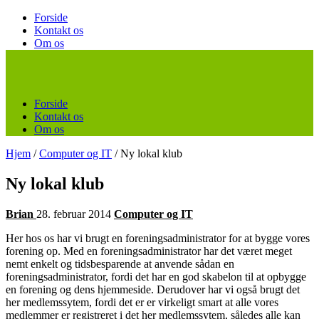
Forside
Kontakt os
Om os
Forside
Kontakt os
Om os
Hjem
/
Computer og IT
/
Ny lokal klub
Ny lokal klub
Brian
28. februar 2014
Computer og IT
Her hos os har vi brugt en foreningsadministrator for at bygge vores
forening op. Med en foreningsadministrator har det været meget
nemt enkelt og tidsbesparende at anvende sådan en
foreningsadministrator, fordi det har en god skabelon til at opbyg
ge
en forening og dens hjemmeside. Derudover har vi også brugt det
her medlemssytem, fordi det er er virkeligt smart at alle vores
medlemmer er registreret i det her medlemssytem, således alle kan