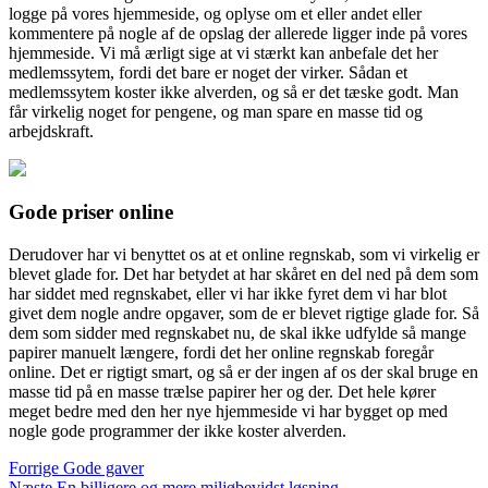
logge på vores hjemmeside, og oplyse om et eller andet eller
kommentere på nogle af de opslag der allerede ligger inde på vores
hjemmeside. Vi må ærligt sige at vi stærkt kan anbefale det her
medlemssytem, fordi det bare er noget der virker. Sådan et
medlemssytem koster ikke alverden, og så er det tæske godt. Man
får virkelig noget for pengene, og man spare en masse tid og
arbejdskraft.
Gode priser online
Derudover har vi benyttet os at et online regnskab, som vi virkelig er
blevet glade for. Det har betydet at har skåret en del ned på dem som
har siddet med regnskabet, eller vi har ikke fyret dem vi har blot
givet dem nogle andre opgaver, som de er blevet rigtige glade for. Så
dem som sidder med regnskabet nu, de skal ikke udfylde så mange
papirer manuelt længere, fordi det her online regnskab foregår
online. Det er rigtigt smart, og så er der ingen af os der skal bruge en
masse tid på en masse trælse papirer her og der. Det hele kører
meget bedre med den her nye hjemmeside vi har bygget op med
nogle gode programmer der ikke koster alverden.
Forrige
Gode gaver
Næste
En billigere og mere miljøbevidst løsning