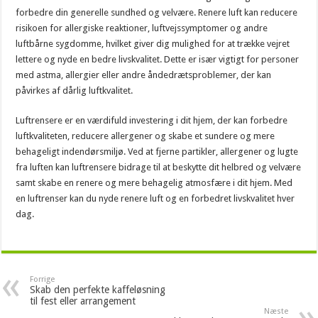
forbedre din generelle sundhed og velvære. Renere luft kan reducere
risikoen for allergiske reaktioner, luftvejssymptomer og andre
luftbårne sygdomme, hvilket giver dig mulighed for at trække vejret
lettere og nyde en bedre livskvalitet. Dette er især vigtigt for personer
med astma, allergier eller andre åndedrætsproblemer, der kan
påvirkes af dårlig luftkvalitet.
Luftrensere er en værdifuld investering i dit hjem, der kan forbedre
luftkvaliteten, reducere allergener og skabe et sundere og mere
behageligt indendørsmiljø. Ved at fjerne partikler, allergener og lugte
fra luften kan luftrensere bidrage til at beskytte dit helbred og velvære
samt skabe en renere og mere behagelig atmosfære i dit hjem. Med
en luftrenser kan du nyde renere luft og en forbedret livskvalitet hver
dag.
Forrige
Skab den perfekte kaffeløsning
til fest eller arrangement
Næste