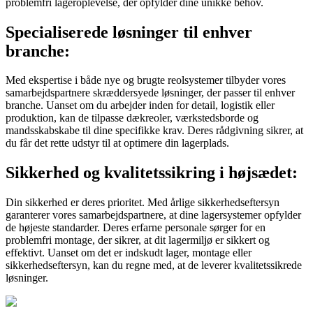
problemfri lageroplevelse, der opfylder dine unikke behov.
Specialiserede løsninger til enhver
branche:
Med ekspertise i både nye og brugte reolsystemer tilbyder vores
samarbejdspartnere skræddersyede løsninger, der passer til enhver
branche. Uanset om du arbejder inden for detail, logistik eller
produktion, kan de tilpasse dækreoler, værkstedsborde og
mandsskabskabe til dine specifikke krav. Deres rådgivning sikrer, at
du får det rette udstyr til at optimere din lagerplads.
Sikkerhed og kvalitetssikring i højsædet:
Din sikkerhed er deres prioritet. Med årlige sikkerhedseftersyn
garanterer vores samarbejdspartnere, at dine lagersystemer opfylder
de højeste standarder. Deres erfarne personale sørger for en
problemfri montage, der sikrer, at dit lagermiljø er sikkert og
effektivt. Uanset om det er indskudt lager, montage eller
sikkerhedseftersyn, kan du regne med, at de leverer kvalitetssikrede
løsninger.