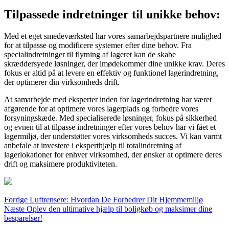
Tilpassede indretninger til unikke behov:
Med et eget smedeværksted har vores samarbejdspartnere mulighed
for at tilpasse og modificere systemer efter dine behov. Fra
specialindretninger til flytning af lageret kan de skabe
skræddersyede løsninger, der imødekommer dine unikke krav. Deres
fokus er altid på at levere en effektiv og funktionel lagerindretning,
der optimerer din virksomheds drift.
At samarbejde med eksperter inden for lagerindretning har været
afgørende for at optimere vores lagerplads og forbedre vores
forsyningskæde. Med specialiserede løsninger, fokus på sikkerhed
og evnen til at tilpasse indretninger efter vores behov har vi fået et
lagermiljø, der understøtter vores virksomheds succes. Vi kan varmt
anbefale at investere i eksperthjælp til totalindretning af
lagerlokationer for enhver virksomhed, der ønsker at optimere deres
drift og maksimere produktiviteten.
Forrige
Luftrensere: Hvordan De Forbedrer Dit Hjemmemiljø
Næste
Oplev den ultimative hjælp til boligkøb og maksimer dine
besparelser!