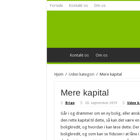
Forside
Kontakt os
Om os
Kontakt os
Om os
Hjem
/
Uden kategori
/
Mere kapital
Mere kapital
Brian
20. september 2019
Uden k
Går i og drømmer om en ny bolig, eller ønske
den rette kapital til dette, så kan det være
boligkredit, og hvordan i kan løse dette. 
boligkredit, og som kan se fidusen i at låne