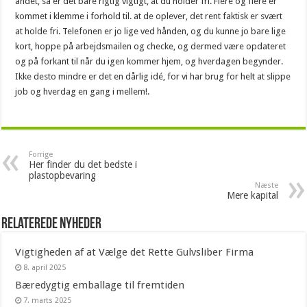
andet, så er det bare rigtig vigtigt, at du holder fri. Flere og flere er
kommet i klemme i forhold til. at de oplever, det rent faktisk er svært
at holde fri. Telefonen er jo lige ved hånden, og du kunne jo bare lige
kort, hoppe på arbejdsmailen og checke, og dermed være opdateret
og på forkant til når du igen kommer hjem, og hverdagen begynder.
Ikke desto mindre er det en dårlig idé, for vi har brug for helt at slippe
job og hverdag en gang i mellem!.
Forrige
Her finder du det bedste i
plastopbevaring
Næste
Mere kapital
Relaterede nyheder
Vigtigheden af at Vælge det Rette Gulvsliber Firma
8. april 2025
Bæredygtig emballage til fremtiden
7. marts 2025