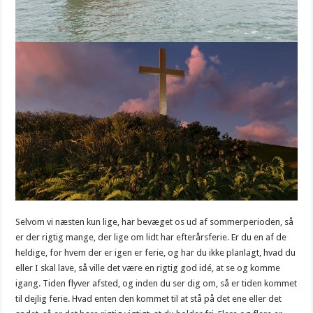
Selvom vi næsten kun lige, har bevæget os ud af sommerperioden, så
er der rigtig mange, der lige om lidt har efterårsferie. Er du en af de
heldige, for hvem der er igen er ferie, og har du ikke planlagt, hvad du
eller I skal lave, så ville det være en rigtig god idé, at se og komme
igang. Tiden flyver afsted, og inden du ser dig om, så er tiden kommet
til dejlig ferie. Hvad enten den kommet til at stå på det ene eller det