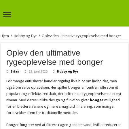
Hjem
/
Hobby og Dyr
/
Oplev den ultimative rygeoplevelse med bonger
Oplev den ultimative
rygeoplevelse med bonger
Brian
22. juni 2025
Hobby og Dyr
For mange entusiaster handler rygning ikke blot om indholdet, men
også om selve oplevelsen. Her spiller bonger en central rolle som et
populært og effektivt redskab, der løfter hele rygeoplevelsen til et nyt
niveau. Med deres unikke design og funktion giver
bonger
mulighed
for en blødere, renere og mere smagfuld inhalering, som mange
foretrækker frem for traditionelle metoder.
Bonger fungerer ved at filtrere røgen gennem vand, hvilket reducerer