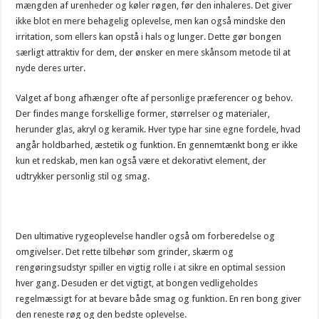
mængden af urenheder og køler røgen, før den inhaleres. Det giver
ikke blot en mere behagelig oplevelse, men kan også mindske den
irritation, som ellers kan opstå i hals og lunger. Dette gør bongen
særligt attraktiv for dem, der ønsker en mere skånsom metode til at
nyde deres urter.
Valget af bong afhænger ofte af personlige præferencer og behov.
Der findes mange forskellige former, størrelser og materialer,
herunder glas, akryl og keramik. Hver type har sine egne fordele, hvad
angår holdbarhed, æstetik og funktion. En gennemtænkt bong er ikke
kun et redskab, men kan også være et dekorativt element, der
udtrykker personlig stil og smag.
Den ultimative rygeoplevelse handler også om forberedelse og
omgivelser. Det rette tilbehør som grinder, skærm og
rengøringsudstyr spiller en vigtig rolle i at sikre en optimal session
hver gang. Desuden er det vigtigt, at bongen vedligeholdes
regelmæssigt for at bevare både smag og funktion. En ren bong giver
den reneste røg og den bedste oplevelse.