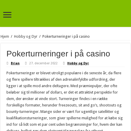
Hjem
/
Hobby og Dyr
/
Pokerturneringer i på casino
Pokerturneringer i på casino
Brian
27. december 2022
Hobby og Dyr
Pokerturneringer er blevet utroligt populære i de seneste år, da flere
og flere spillere tiltrækkes af den adrenalinfyldte udfordring, der
ligger i at spille mod andre deltagere. Med præmiepuljer, der ofte
beløber sig til millioner af dollars, er det et attraktivt perspektiv for
dem, der ønsker at vinde stort. Turneringer findes i en række
forskellige formater, herunder freezeouts, sit and go’s, shootouts og
bounty-turneringer. Mange sider er vært for ugentlige satellitter og
kvalifikationsturneringer, som giver spillerne mulighed for at købe sig
ind for så lidt som et par cent uden begrænsninger for, hvem der kan
deltage, hvilket gør dem ekstremt tilgængelige fra ethvert