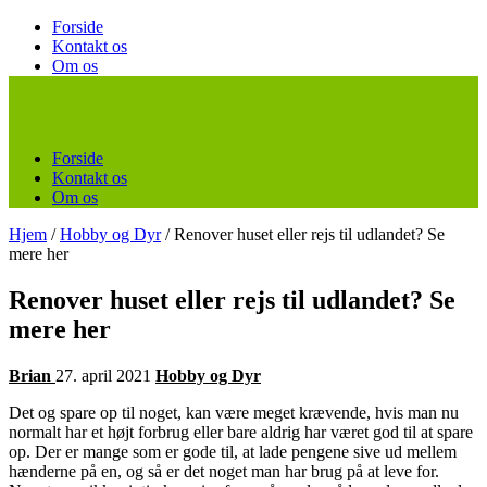
Forside
Kontakt os
Om os
Forside
Kontakt os
Om os
Hjem
/
Hobby og Dyr
/
Renover huset eller rejs til udlandet? Se
mere her
Renover huset eller rejs til udlandet? Se
mere her
Brian
27. april 2021
Hobby og Dyr
Det og spare op til noget, kan være meget krævende, hvis man nu
normalt har et højt forbrug eller bare aldrig har været god til at spare
op. Der er mange som er gode til, at lade pengene sive ud mellem
hænderne på en, og så er det noget man har brug på at leve for.