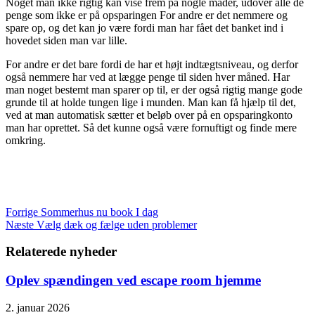
Noget man ikke rigtig kan vise frem på nogle måder, udover alle de
penge som ikke er på opsparingen For andre er det nemmere og
spare op, og det kan jo være fordi man har fået det banket ind i
hovedet siden man var lille.
For andre er det bare fordi de har et højt indtægtsniveau, og derfor
også nemmere har ved at lægge penge til siden hver måned. Har
man noget bestemt man sparer op til, er der også rigtig mange gode
grunde til at holde tungen lige i munden. Man kan få hjælp til det,
ved at man automatisk sætter et beløb over på en opsparingkonto
man har oprettet. Så det kunne også være fornuftigt og finde mere
omkring.
Forrige
Sommerhus nu book I dag
Næste
Vælg dæk og fælge uden problemer
Relaterede nyheder
Oplev spændingen ved escape room hjemme
2. januar 2026