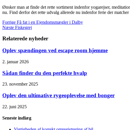
Ønsker man at finde det rette sortiment indenfor yogarejser, meditation
nu. Find derfor det rette udvalg allerede nu indenfor ferie der matche
Forrige
Få fat i en Ejendomsmægler i Dalby
Næste
Fiskegrej
Relaterede nyheder
Oplev spændingen ved escape room hjemme
2. januar 2026
Sådan finder du den perfekte hvalp
23. november 2025
Oplev den ultimative rygeoplevelse med bonger
22. juni 2025
Seneste indlæg
Vigtigheden af korrekt omregistrering af bil