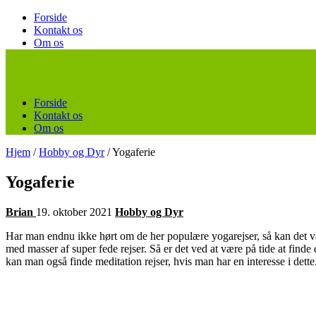
Forside
Kontakt os
Om os
Forside
Kontakt os
Om os
Hjem
/
Hobby og Dyr
/
Yogaferie
Yogaferie
Brian
19. oktober 2021
Hobby og Dyr
Har man endnu ikke hørt om de her populære yogarejser, så kan det væ
med masser af super fede rejser. Så er det ved at være på tide at find
kan man også finde meditation rejser, hvis man har en interesse i dette.