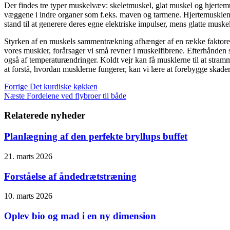
Der findes tre typer muskelvæv: skeletmuskel, glat muskel og hjertemus
væggene i indre organer som f.eks. maven og tarmene. Hjertemusklen fin
stand til at generere deres egne elektriske impulser, mens glatte muske
Styrken af en muskels sammentrækning afhænger af en række faktorer,
vores muskler, forårsager vi små revner i muskelfibrene. Efterhånden
også af temperaturændringer. Koldt vejr kan få musklerne til at str
at forstå, hvordan musklerne fungerer, kan vi lære at forebygge skade
Forrige
Det kurdiske køkken
Næste
Fordelene ved flybroer til både
Relaterede nyheder
Planlægning af den perfekte bryllups buffet
21. marts 2026
Forståelse af åndedrætstræning
10. marts 2026
Oplev bio og mad i en ny dimension