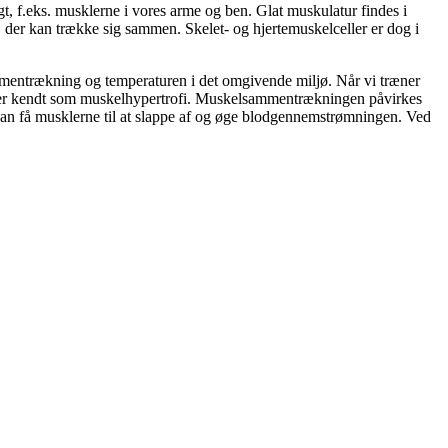
gt, f.eks. musklerne i vores arme og ben. Glat muskulatur findes i
, der kan trække sig sammen. Skelet- og hjertemuskelceller er dog i
mmentrækning og temperaturen i det omgivende miljø. Når vi træner
ces er kendt som muskelhypertrofi. Muskelsammentrækningen påvirkes
an få musklerne til at slappe af og øge blodgennemstrømningen. Ved