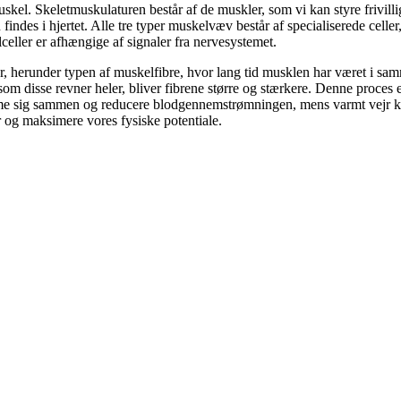
kel. Skeletmuskulaturen består af de muskler, som vi kan styre frivilli
des i hjertet. Alle tre typer muskelvæv består af specialiserede celler
lceller er afhængige af signaler fra nervesystemet.
 herunder typen af muskelfibre, hvor lang tid musklen har været i sa
 som disse revner heler, bliver fibrene større og stærkere. Denne pro
amme sig sammen og reducere blodgennemstrømningen, mens varmt vejr k
r og maksimere vores fysiske potentiale.