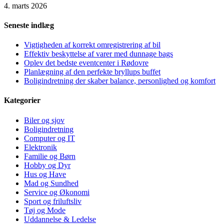
4. marts 2026
Seneste indlæg
Vigtigheden af korrekt omregistrering af bil
Effektiv beskyttelse af varer med dunnage bags
Oplev det bedste eventcenter i Rødovre
Planlægning af den perfekte bryllups buffet
Boligindretning der skaber balance, personlighed og komfort
Kategorier
Biler og sjov
Boligindretning
Computer og IT
Elektronik
Familie og Børn
Hobby og Dyr
Hus og Have
Mad og Sundhed
Service og Økonomi
Sport og friluftsliv
Tøj og Mode
Uddannelse & Ledelse