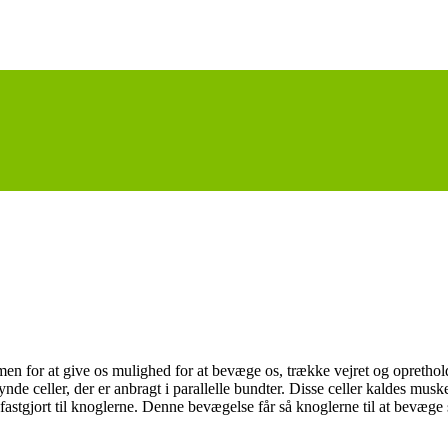
or at give os mulighed for at bevæge os, trække vejret og opretholde e
e celler, der er anbragt i parallelle bundter. Disse celler kaldes muske
astgjort til knoglerne. Denne bevægelse får så knoglerne til at bevæge s