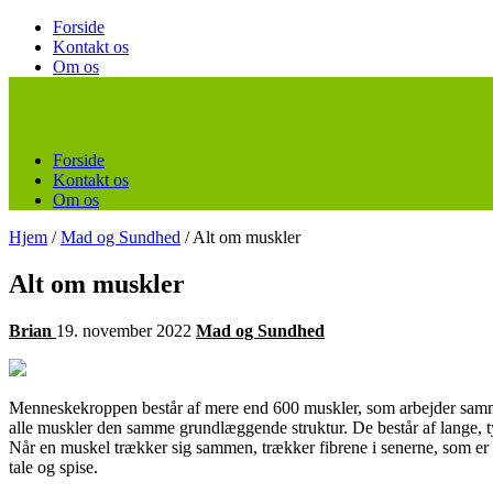
Forside
Kontakt os
Om os
Forside
Kontakt os
Om os
Hjem
/
Mad og Sundhed
/
Alt om muskler
Alt om muskler
Brian
19. november 2022
Mad og Sundhed
Menneskekroppen består af mere end 600 muskler, som arbejder sammen f
alle muskler den samme grundlæggende struktur. De består af lange, tynd
Når en muskel trækker sig sammen, trækker fibrene i senerne, som er f
tale og spise.